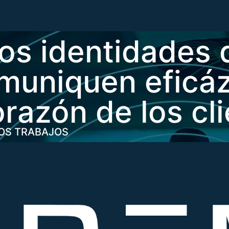
os identidades
muniquen eficá
orazón de los cl
OS TRABAJOS