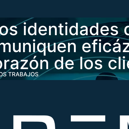
os identidades
muniquen eficá
orazón de los cl
OS TRABAJOS