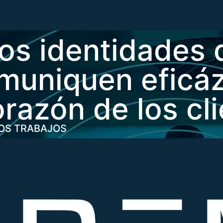
os identidades
muniquen eficá
orazón de los cl
OS TRABAJOS